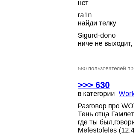
нет
ra1n
найди телку
Sigurd-dono
ниче не выходит,
580 пользователей пр
>>> 630
в категории
Worl
Разговор про W
Тень отца Гамлет
где ты был,гово
Mefestofeles (12: