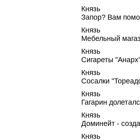
Князь
Запор? Вам помо
Князь
Мебельный магаз
Князь
Сигареты "Анарх"
Князь
Сосалки "Тореадо
Князь
Гагарин долеталс
Князь
Доминейт - создан
Князь