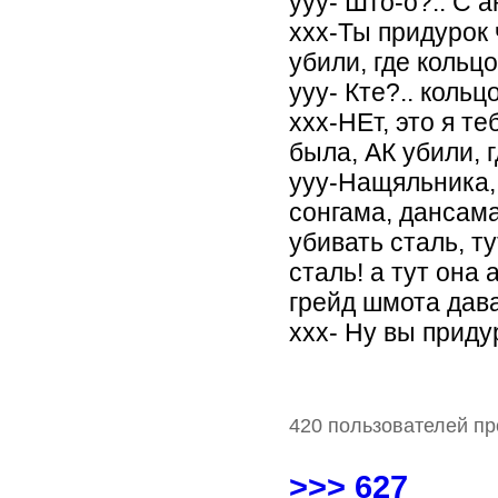
yyy- Што-о?.. С 
xxx-Ты придурок 
убили, где кольц
yyy- Кте?.. кольцо
xxx-НЕт, это я т
была, АК убили, 
yyy-Нащяльника, 
сонгама, дансама
убивать сталь, т
сталь! а тут он
грейд шмота дава
xxx- Ну вы придур
420 пользователей пр
>>> 627