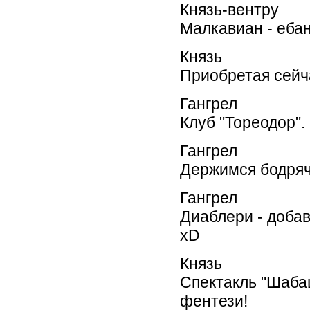
Князь-вентру
Малкавиан - ебан
Князь
Приобретая сейча
Гангрел
Клуб "Тореодор".
Гангрел
Держимся бодряч
Гангрел
Диаблери - добав
xD
Князь
Спектакль "Шаба
фентези!