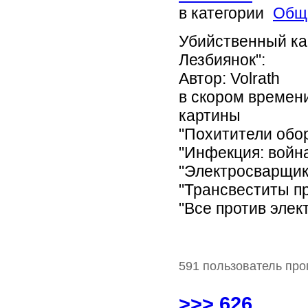
в категории
Общ
Убийственный ка
Лезбиянок":
Автор: Volrath
в скором времен
картины
"Похитители обор
"Инфекция: войн
"Электросварщик
"Трансвеститы п
"Все против эле
591 пользователь про
>>> 626