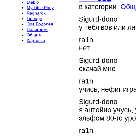
Diablo
в категории
Общ
My Little Pony
Ragnarok
Sigurd-dono
Lineage
Эра Водолея
у тебя вов или л
Полигонки
Общие
ra1n
Картинки
нет
Sigurd-dono
скачай мне
ra1n
учись, нефиг игр
Sigurd-dono
я ацтойно учусь,
эльфом 80-го ур
ra1n