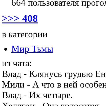
664 пользователя прого
>>> 408
в категории
Мир Тьмы
из чата:
Влад - Клянусь грудью Е
Мили - А что в ней особе
Влад - Их четыре.
Хеллгон - Она волосатая.