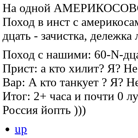
На одной АМЕРИКОСОВ
Поход в инст с америкоса
дцать - зачистка, дележка 
Поход с нашими: 60-N-дца
Прист: а кто хилит? Я? Не
Вар: А кто танкует ? Я? Н
Итог: 2+ часа и почти 0 лу
Россия йопть )))
up