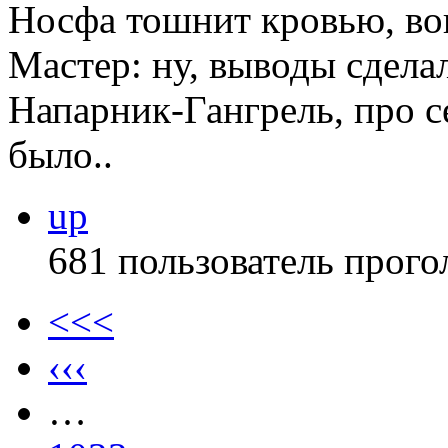
Носфа тошнит кровью, вок
Мастер: ну, выводы сдела
Напарник-Гангрель, про се
было..
up
681 пользователь прого
<<<
‹‹‹
…