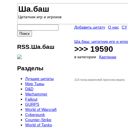
Ша.баш
Цитатник игр и игроков
Добавить цитату
О нас
СУ
Ша.баш: цитатник игр и игр
RSS.Ша.баш
>>> 19590
в категории
Картинки
Разделы
Лучшие цитаты
214 пользователей проголосовало.
Мир Тьмы
D&D
Warhammer
Fallout
GURPS
World of Warcraft
Сyberpunk
Counter-Strike
World of Tanks