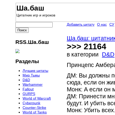
Ша.баш
Цитатник игр и игроков
Добавить цитату
О нас
СУ
Ша.баш: цитатник
RSS.Ша.баш
>>> 21164
в категории
D&D
Разделы
Принцепс Амбера
Лучшие цитаты
ДМ: Вы должны по
Мир Тьмы
D&D
сюда, если он жи
Warhammer
Монк: А если он 
Fallout
GURPS
ДМ: Принести мн
World of Warcraft
будут. И убить вс
Сyberpunk
Counter-Strike
Монк: Убить всех.
World of Tanks