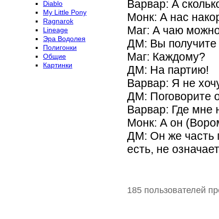
Варвар: А скольк
Diablo
My Little Pony
Монк: А нас нако
Ragnarok
Маг: А чаю можн
Lineage
Эра Водолея
ДМ: Вы получите 
Полигонки
Маг: Каждому?
Общие
Картинки
ДМ: На партию!
Варвар: Я не хоч
ДМ: Поговорите о
Варвар: Где мне 
Монк: А он (Воро
ДМ: Он же часть 
есть, не означает
185 пользователей пр