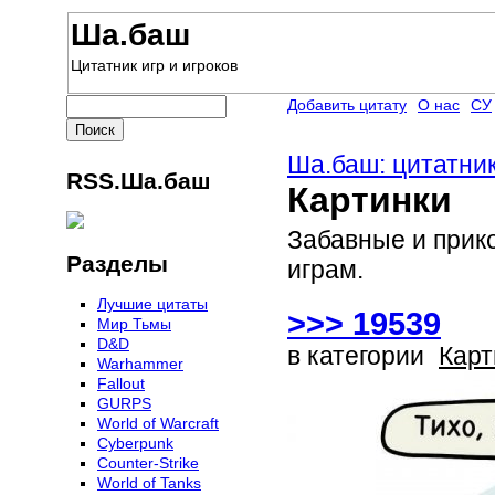
Ша.баш
Цитатник игр и игроков
Добавить цитату
О нас
СУ
Ша.баш: цитатник
RSS.Ша.баш
Картинки
Забавные и прик
Разделы
играм.
Лучшие цитаты
>>> 19539
Мир Тьмы
D&D
в категории
Карт
Warhammer
Fallout
GURPS
World of Warcraft
Сyberpunk
Counter-Strike
World of Tanks