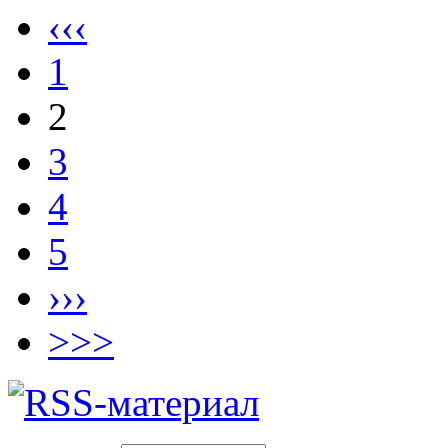
‹‹‹
1
2
3
4
5
›››
>>>