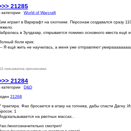
>>> 21285
в категории
World of Warcraft
Хим играет в Варкрафт на охотнике. Персонаж создавался сразу 11
тяжело.
Забралась в Зулдазар, открывается помимо основного квеста ещё 
Полный боли крик:
— Я ещё жить не научилась, а меня уже отправляют умираааааааа
21 пользователь проголосовал.
>>> 21284
в категории
D&D
Агден
21268
У трактира. Фао бросается в атаку на гопника, дабы спасти Дагну. 
Бросок: 1
Подскальзывается на рвотных массах...
Фао:/многозначительно смотрит/