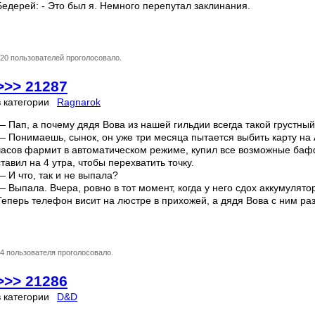
Бедерей: - Это был я. Немного перепутал заклинания.
20 пользователей проголосовало.
>>> 21287
в категории
Ragnarok
— Пап, а почему дядя Вова из нашей гильдии всегда такой грустны
— Понимаешь, сынок, он уже три месяца пытается выбить карту на
часов фармит в автоматическом режиме, купил все возможные баф
ставил на 4 утра, чтобы перехватить точку.
— И что, так и не выпала?
— Выпала. Вчера, ровно в тот момент, когда у него сдох аккумулято
Теперь телефон висит на люстре в прихожей, а дядя Вова с ним раз
4 пользователя проголосовало.
>>> 21286
в категории
D&D