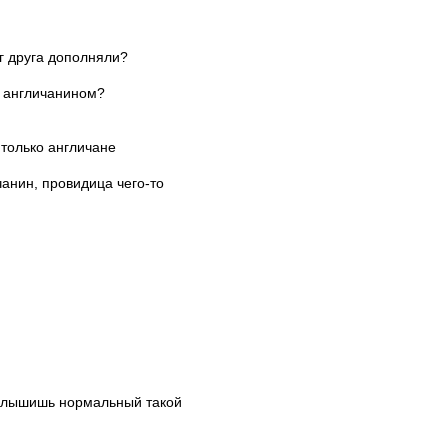
г друга дополняли?
с англичанином?
 только англичане
чанин, провидица чего-то
 слышишь нормальный такой