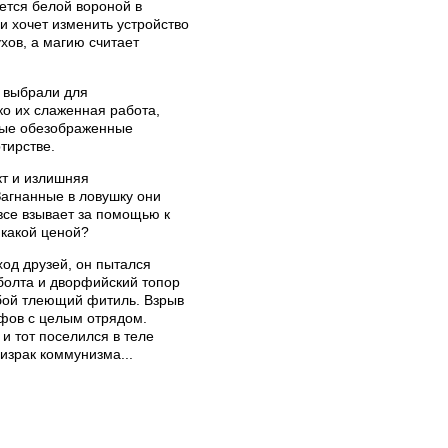
ется белой вороной в
и хочет изменить устройство
хов, а магию считает
у выбрали для
о их слаженная работа,
одые обезображенные
тирстве.
кт и излишняя
Загнанные в ловушку они
все взывает за помощью к
 какой ценой?
од друзей, он пытался
болта и дворфийский топор
обой тлеющий фитиль. Взрыв
рфов с целым отрядом.
 и тот поселился в теле
израк коммунизма...