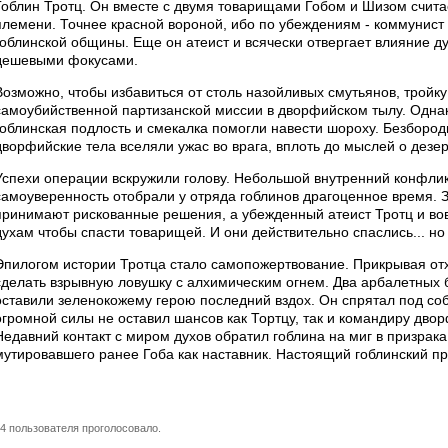
Гоблин Тротц. Он вместе с двумя товарищами Гобом и Шизом счита
племени. Точнее красной вороной, ибо по убеждениям - коммунист 
гоблинской общины. Еще он атеист и всячески отвергает влияние ду
дешевыми фокусами.
Возможно, чтобы избавиться от столь назойливых смутьянов, тройк
самоубийственной партизанской миссии в дворфийском тылу. Однак
гоблинская подлость и смекалка помогли навести шороху. Безбор
дворфийские тела вселяли ужас во врага, вплоть до мыслей о дезер
Успехи операции вскружили голову. Небольшой внутренний конфли
самоуверенность отобрали у отряда гоблинов драгоценное время. 
принимают рискованные решения, а убежденный атеист Тротц и во
духам чтобы спасти товарищей. И они действительно спаслись... но
Эпилогом истории Тротца стало самопожертвование. Прикрывая отх
сделать взрывную ловушку с алхимическим огнем. Два арбалетных 
оставили зеленокожему герою последний вздох. Он спрятал под с
огромной силы не оставил шансов как Тортцу, так и командиру дво
Недавний контакт с миром духов обратил гоблина на миг в призрака
мутировавшего ранее Гоба как наставник. Настоящий гоблинский пр
4 пользователя проголосовало.