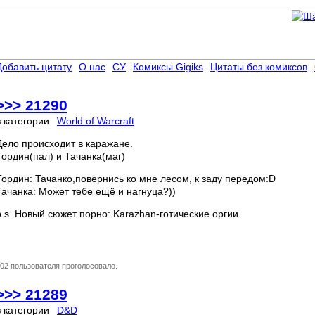
Добавить цитату
О нас
СУ
Комиксы Gigiks
Цитаты без комиксов
>>> 21290
в категории
World of Warcraft
Дело происходит в каражане.
Тордин(пал) и Тачанка(маг)
Тордин: Тачанко,повернись ко мне лесом, к заду передом:D
Тачанка: Может тебе ещё и нагнуца?))
p.s. Новый сюжет порно: Karazhan-готические оргии.
02 пользователя проголосовало.
>>> 21289
в категории
D&D