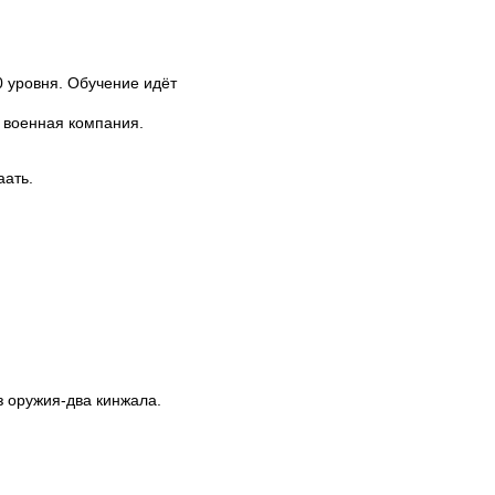
0 уровня. Обучение идёт
и военная компания.
аать.
Из оружия-два кинжала.