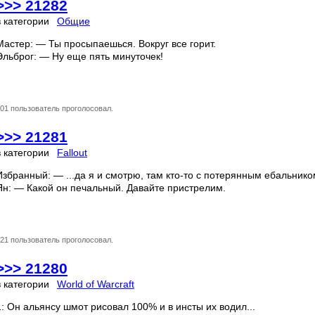
>>> 21282
в категории
Общие
Мастер: — Ты просыпаешься. Вокруг все горит.
Эльброг: — Ну еще пять минуточек!
01 пользователь проголосовал.
>>> 21281
в категории
Fallout
Избранный: — ...да я и смотрю, там кто-то с потерянным ебальником
Ян: — Какой он печальный. Давайте пристрелим.
21 пользователь проголосовал.
>>> 21280
в категории
World of Warcraft
1: Он альянсу шмот рисовал 100% и в инсты их водил...