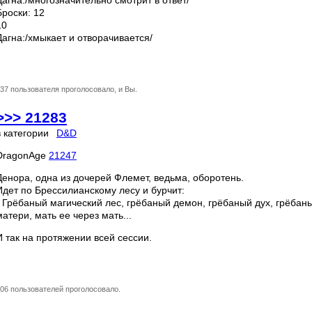
Дагна:/многозначительно смотрит в ответ/
Броски: 12
10
Дагна:/хмыкает и отворачивается/
37 пользователя проголосовало, и Вы.
>>> 21283
в категории
D&D
DragonAge
21247
Денора, одна из дочерей Флемет, ведьма, оборотень.
Идет по Брессилианскому лесу и бурчит:
- Грёбаный магический лес, грёбаный демон, грёбаный дух, грёбан
матери, мать ее через мать...
И так на протяжении всей сессии.
06 пользователей проголосовало.