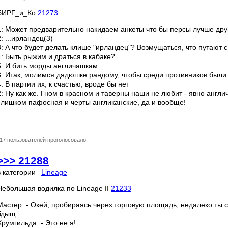
БИРГ_и_Ко
21273
1: Может предварительно накидаем анкеты что бы персы лучше дру
2: ...ирландец(3)
3: А что будет делать клише "ирландец"? Возмущаться, что путают 
4: Быть рыжим и драться в кабаке?
5: И бить морды англичашкам.
3: Итак, молимся дядюшке рандому, чтобы среди противников были
4: В партии их, к счастью, вроде бы нет
2: Ну как же. Гном в красном и таверны наши не любит - явно англи
слишком пафосная и черты англиканские, да и вообще!
17 пользователей проголосовало.
>>> 21288
в категории
Lineage
Небольшая водилка по Lineage II
21233
Мастер: - Окей, пробираясь через торговую площадь, недалеко ты
бдыщ
Хрумгильда: - Это не я!