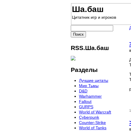
Ша.баш
Цитатник игр и игроков
RSS.Ша.баш
Разделы
Лучшие цитаты
Мир Тьмы
D&D
Warhammer
Fallout
GURPS
1
World of Warcraft
Сyberpunk
Counter-Strike
World of Tanks