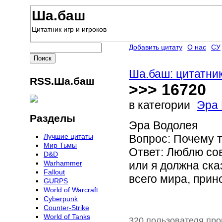
Ша.баш
Цитатник игр и игроков
Добавить цитату
О нас
СУ
Ша.баш: цитатник
RSS.Ша.баш
>>> 16720
в категории
Эра 
Разделы
Эра Водолея
Лучшие цитаты
Вопрос: Почему 
Мир Тьмы
Ответ: Люблю сов
D&D
Warhammer
или я должна ска
Fallout
всего мира, прин
GURPS
World of Warcraft
Сyberpunk
Counter-Strike
World of Tanks
320 пользователя про