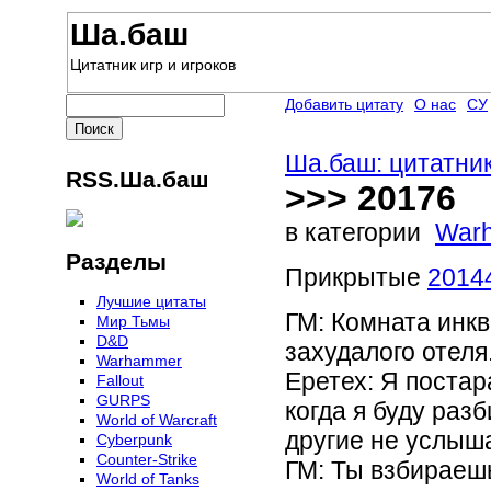
Ша.баш
Цитатник игр и игроков
Добавить цитату
О нас
СУ
Ша.баш: цитатник
RSS.Ша.баш
>>> 20176
в категории
War
Разделы
Прикрытые
2014
Лучшие цитаты
ГМ: Комната инкв
Мир Тьмы
D&D
захудалого отеля
Warhammer
Еретех: Я постара
Fallout
GURPS
когда я буду раз
World of Warcraft
другие не услыш
Сyberpunk
Counter-Strike
ГМ: Ты взбираешь
World of Tanks