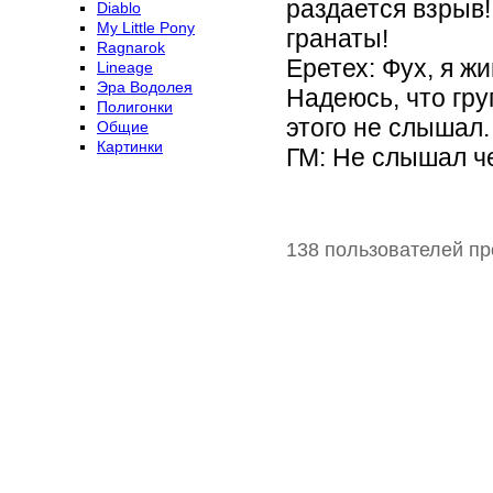
раздается взрыв!
Diablo
My Little Pony
гранаты!
Ragnarok
Еретех: Фух, я ж
Lineage
Эра Водолея
Надеюсь, что гру
Полигонки
этого не слышал.
Общие
Картинки
ГМ: Не слышал ч
138 пользователей пр