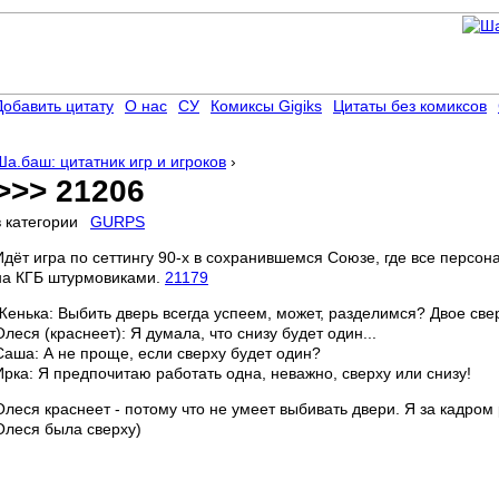
Добавить цитату
О нас
СУ
Комиксы Gigiks
Цитаты без комиксов
Ша.баш: цитатник игр и игроков
›
>>> 21206
в категории
GURPS
Идёт игра по сеттингу 90-х в сохранившемся Союзе, где все персо
на КГБ штурмовиками.
21179
Женька: Выбить дверь всегда успеем, может, разделимся? Двое свер
Олеся (краснеет): Я думала, что снизу будет один...
Саша: А не проще, если сверху будет один?
Ирка: Я предпочитаю работать одна, неважно, сверху или снизу!
Олеся краснеет - потому что не умеет выбивать двери. Я за кадром
Олеся была сверху)