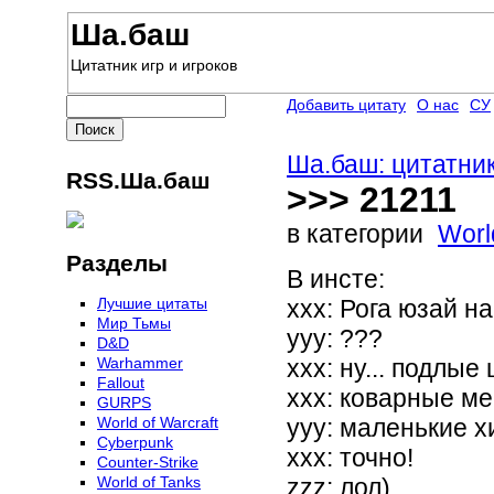
Ша.баш
Цитатник игр и игроков
Добавить цитату
О нас
СУ
Ша.баш: цитатник
RSS.Ша.баш
>>> 21211
в категории
Worl
Разделы
В инсте:
Лучшие цитаты
ххх: Рога юзай на
Мир Тьмы
ууу: ???
D&D
Warhammer
ххх: ну... подлые 
Fallout
ххх: коварные ме
GURPS
World of Warcraft
ууу: маленькие х
Сyberpunk
ххх: точно!
Counter-Strike
World of Tanks
zzz: лол)