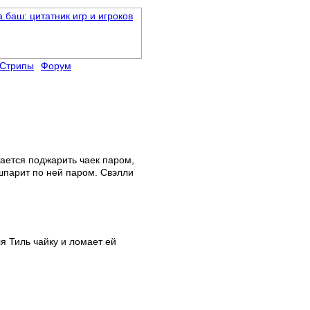
Стрипы
Форум
тается поджарить чаек паром,
 шпарит по ней паром. Свэлли
ля Тиль чайку и ломает ей