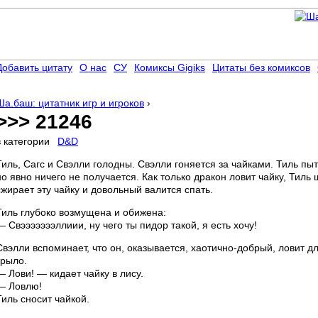
Добавить цитату
О нас
СУ
Комиксы Gigiks
Цитаты без комиксов
Ша.баш: цитатник игр и игроков
›
>>> 21246
в категории
D&D
Тиль, Сагс и Свэлли голодны. Свэлли гоняется за чайками. Тиль пы
но явно ничего не получается. Как только дракон ловит чайку, Тиль
сжирает эту чайку и довольный валится спать.
Тиль глубоко возмущена и обижена:
— Свэээээээллиии, ну чего ты пидор такой, я есть хочу!
Свэлли вспоминает, что он, оказывается, хаотично-добрый, ловит д
крыло.
— Лови! — кидает чайку в лису.
— Ловлю!
Тиль сносит чайкой.