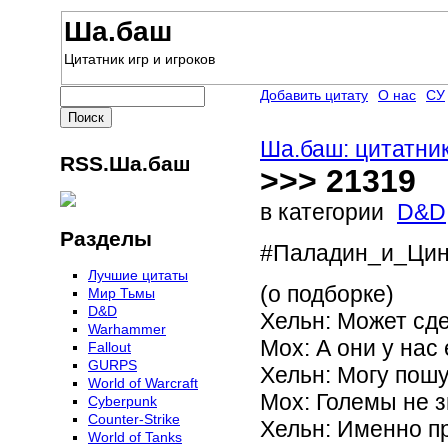
Ша.баш
Цитатник игр и игроков
Добавить цитату
О нас
СУ
Ша.баш: цитатник
RSS.Ша.баш
>>> 21319
в категории
D&D
Разделы
#Паладин_и_Ци
Лучшие цитаты
(о подборке)
Мир Тьмы
D&D
Хельн: Может сд
Warhammer
Мох: А они у нас
Fallout
GURPS
Хельн: Могу пошу
World of Warcraft
Мох: Големы не 
Сyberpunk
Counter-Strike
Хельн: Именно пр
World of Tanks