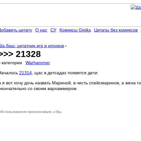
Добавить цитату
О нас
СУ
Комиксы Gigiks
Цитаты без комиксов
Ша.баш: цитатник игр и игроков
›
>>> 21328
в категории
Warhammer
Началось
21314
, щас в детсадах появятся дети:
А я вот хочу дочь назвать Мариной, в честь спейсмаринов, а жена г
окончательно со своим вархаммером.
44 пользователя проголосовало, и Вы.