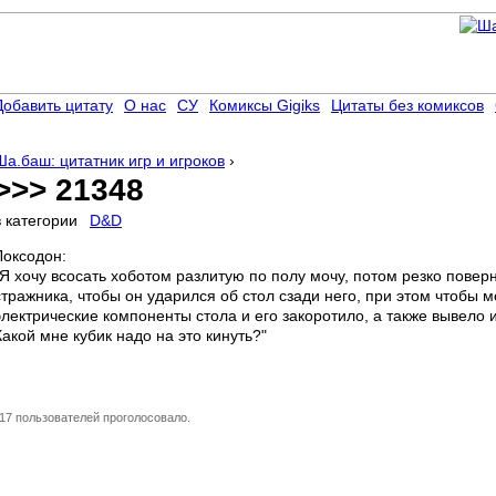
Добавить цитату
О нас
СУ
Комиксы Gigiks
Цитаты без комиксов
Ша.баш: цитатник игр и игроков
›
>>> 21348
в категории
D&D
Локсодон:
"Я хочу всосать хоботом разлитую по полу мочу, потом резко поверн
стражника, чтобы он ударился об стол сзади него, при этом чтобы 
электрические компоненты стола и его закоротило, а также вывело 
Какой мне кубик надо на это кинуть?"
17 пользователей проголосовало.