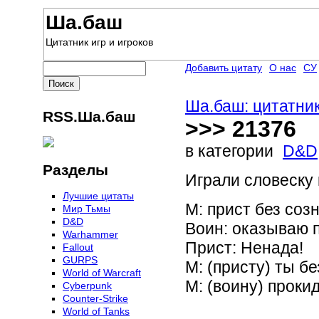
Ша.баш
Цитатник игр и игроков
Добавить цитату
О нас
СУ
Ша.баш: цитатник
RSS.Ша.баш
>>> 21376
в категории
D&D
Разделы
Играли словеску 
Лучшие цитаты
М: прист без соз
Мир Тьмы
D&D
Воин: оказываю 
Warhammer
Прист: Ненада!
Fallout
GURPS
М: (присту) ты бе
World of Warcraft
М: (воину) проки
Сyberpunk
Counter-Strike
World of Tanks