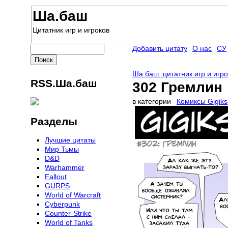
Ша.баш
Цитатник игр и игроков
Добавить цитату
О нас
СУ
Ша.баш: цитатник игр и игр
RSS.Ша.баш
302 Гремлин
в категории
Комиксы Gigiks
Разделы
Лучшие цитаты
Мир Тьмы
D&D
Warhammer
Fallout
GURPS
World of Warcraft
Сyberpunk
Counter-Strike
World of Tanks