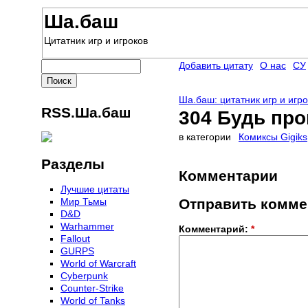
Ша.баш
Цитатник игр и игроков
Добавить цитату
О нас
СУ
Ша.баш: цитатник игр и игр
RSS.Ша.баш
304 Будь пр
в категории
Комиксы Gigiks
Разделы
Комментарии
Лучшие цитаты
Мир Тьмы
Отправить комме
D&D
Warhammer
Комментарий:
*
Fallout
GURPS
World of Warcraft
Сyberpunk
Counter-Strike
World of Tanks