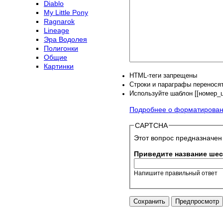
Diablo
My Little Pony
Ragnarok
Lineage
Эра Водолея
Полигонки
Общие
Картинки
HTML-теги запрещены
Строки и параграфы переносят
Используйте шаблон [[номер_ци
Подробнее о форматирова
CAPTCHA
Этот вопрос предназначен
Приведите название шест
Напишите правильный ответ