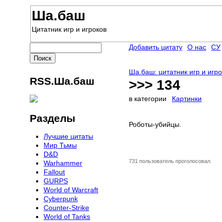
Ша.баш
Цитатник игр и игроков
Добавить цитату
О нас
СУ
Ша.баш: цитатник игр и игр
RSS.Ша.баш
>>> 134
в категории
Картинки
Разделы
Роботы-убийцы.
Лучшие цитаты
Мир Тьмы
D&D
731 пользователь проголосовал.
Warhammer
Fallout
GURPS
World of Warcraft
Сyberpunk
Counter-Strike
World of Tanks