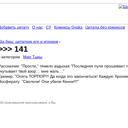
Добавить цитату
О нас
СУ
Комиксы Gigiks
Цитаты без комиксов
Ша.баш: цитатник игр и игроков
›
>>> 141
в категории
Мир Тьмы
Рассказчик: "Прости," тяжело вздыхая "Последняя пуля прошивает т
окутывает твой взор… мне жаль…"
Тремер: "Опять ТОРПОР!!! Да когда это закончиться! Каждую Хроник
Носферату: "Сволочи! Они убили Кенни!!!"
40 пользователя проголосовало, и Вы.