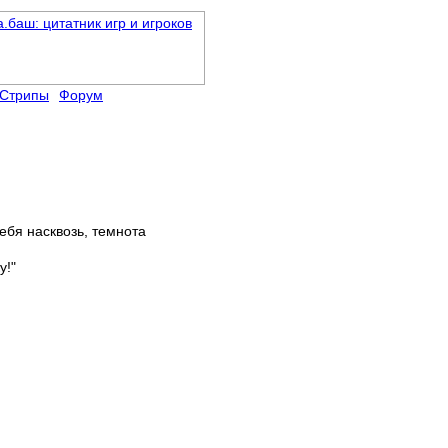
Стрипы
Форум
ебя насквозь, темнота
у!"