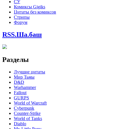
СУ
Комиксы Gigiks
Цитаты без комиксов
Стрипы
Форум
RSS.Ша.баш
Разделы
Лучшие цитаты
Мир Тьмы
D&D
Warhammer
Fallout
GURPS
World of Warcraft
Сyberpunk
Counter-Strike
World of Tanks
Diablo
My Little Pony