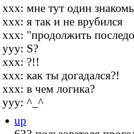
ххх: мне тут один знакомы
ххх: я так и не врубился
ххх: "продолжить последо
yyy: S?
xxx: ?!!
xxx: как ты догадался?!
xxx: в чем логика?
yyy: ^_^
up
633 пользователя прого