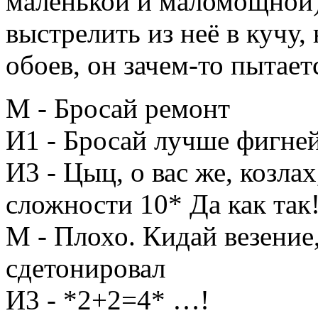
маленькой и маломощной).
выстрелить из неё в кучу,
обоев, он зачем-то пытает
М - Бросай ремонт
И1 - Бросай лучше фигней
И3 - Цыц, о вас же, козла
сложности 10* Да как так
М - Плохо. Кидай везение,
сдетонировал
И3 - *2+2=4* …!