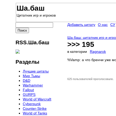
Ша.баш
Цитатник игр и игроков
Добавить цитату
О нас
СУ
Ша.баш: цитатник игр и игр
RSS.Ша.баш
>>> 195
в категории
Ragnarok
%Vamp: а что бренчи уже мо
Разделы
Лучшие цитаты
Мир Тьмы
625 пользователей проголосовало.
D&D
Warhammer
Fallout
GURPS
World of Warcraft
Сyberpunk
Counter-Strike
World of Tanks