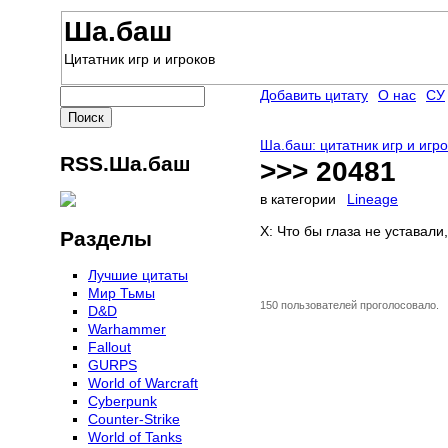
Ша.баш
Цитатник игр и игроков
Добавить цитату
О нас
СУ
Ша.баш: цитатник игр и игр
RSS.Ша.баш
>>> 20481
в категории
Lineage
X: Что бы глаза не уставал
Разделы
Лучшие цитаты
Мир Тьмы
150 пользователей проголосовало.
D&D
Warhammer
Fallout
GURPS
World of Warcraft
Сyberpunk
Counter-Strike
World of Tanks