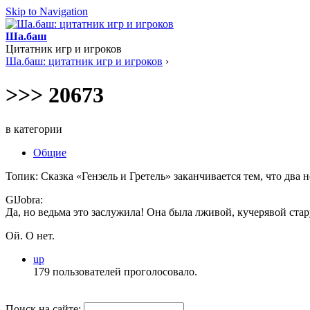
Skip to Navigation
Ша.баш
Цитатник игр и игроков
Ша.баш: цитатник игр и игроков
›
>>> 20673
в категории
Общие
Топик: Сказка «Гензель и Гретель» заканчивается тем, что два 
GlJobra:
Да, но ведьма это заслужила! Она была лживой, кучерявой стару
Ой. О нет.
up
179 пользователей проголосовало.
Поиск на сайте: