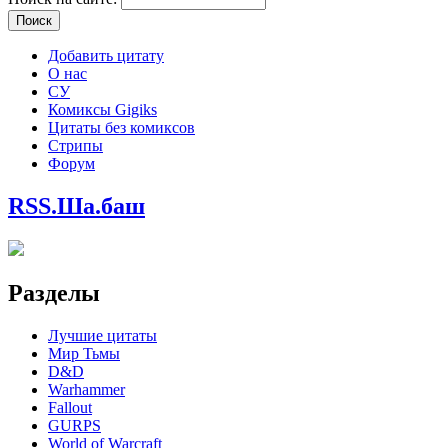
Добавить цитату
О нас
СУ
Комиксы Gigiks
Цитаты без комиксов
Стрипы
Форум
RSS.Ша.баш
Разделы
Лучшие цитаты
Мир Тьмы
D&D
Warhammer
Fallout
GURPS
World of Warcraft