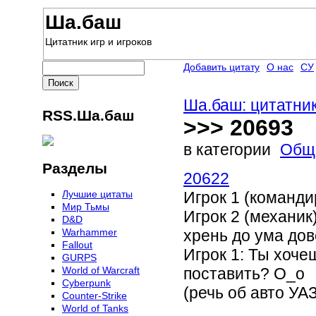
Ша.баш
Цитатник игр и игроков
Добавить цитату
О нас
СУ
Ша.баш: цитатник
RSS.Ша.баш
>>> 20693
в категории
Общ
Разделы
20622
Лучшие цитаты
Игрок 1 (команди
Мир Тьмы
Игрок 2 (механик)
D&D
Warhammer
хрень до ума дов
Fallout
Игрок 1: Ты хоче
GURPS
World of Warcraft
поставить? О_о
Сyberpunk
(речь об авто УА
Counter-Strike
World of Tanks