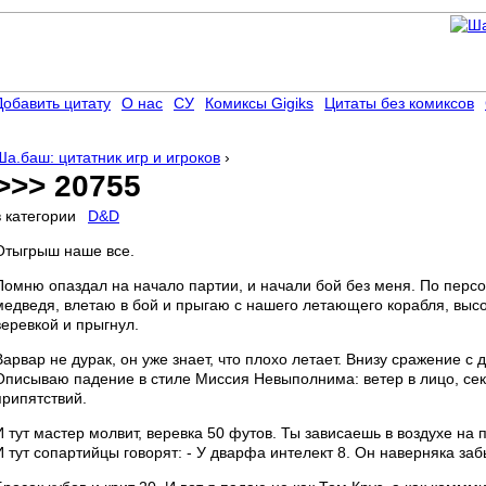
Добавить цитату
О нас
СУ
Комиксы Gigiks
Цитаты без комиксов
Ша.баш: цитатник игр и игроков
›
>>> 20755
в категории
D&D
Отыгрыш наше все.
Помню опаздал на начало партии, и начали бой без меня. По персо
медведя, влетаю в бой и прыгаю с нашего летающего корабля, высо
веревкой и прыгнул.
Варвар не дурак, он уже знает, что плохо летает. Внизу сражение с 
Описываю падение в стиле Миссия Невыполнима: ветер в лицо, секи
припятствий.
И тут мастер молвит, веревка 50 футов. Ты зависаешь в воздухе на 
И тут сопартийцы говорят: - У дварфа интелект 8. Он наверняка заб