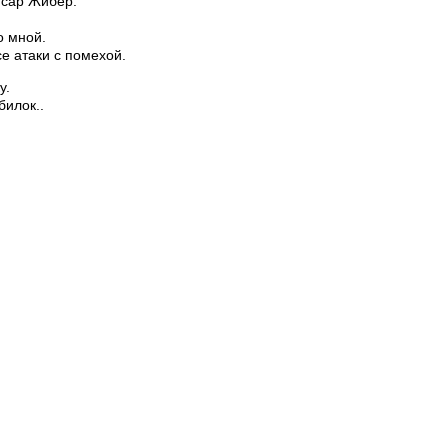
мисар Жибер.
о мной.
се атаки с помехой.
у.
билок..