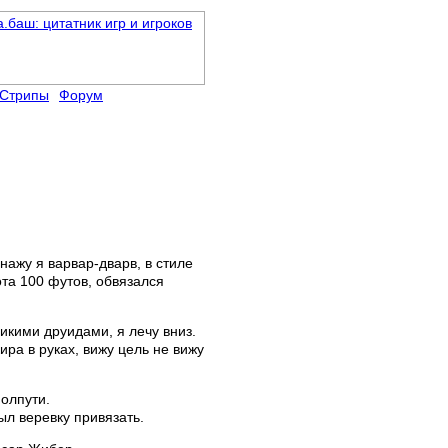
Стрипы
Форум
нажу я варвар-дварв, в стиле
та 100 футов, обвязался
дикими друидами, я лечу вниз.
ра в руках, вижу цель не вижу
полпути.
ыл веревку привязать.