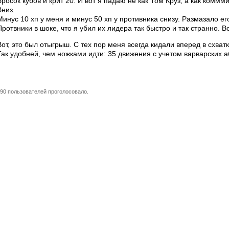
Бросок кубов и крит 20. И вот я падаю не как Том Круз, а как комм
Вниз.
Минус 10 хп у меня и минус 50 хп у противника снизу. Размазало ег
Протвники в шоке, что я убил их лидера так быстро и так странно. В
Вот, это был отыгрыш. С тех пор меня всегда кидали вперед в схватк
Так удобней, чем ножками идти: 35 движения с учетом варварских а
90 пользователей проголосовало.