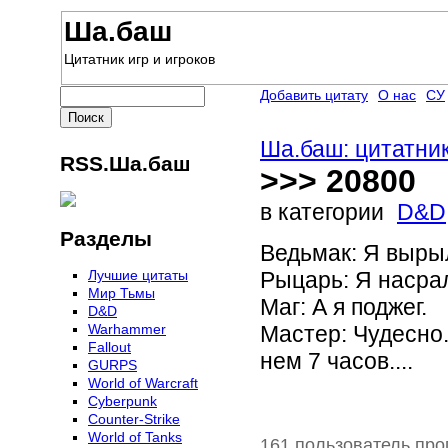
Ша.баш
Цитатник игр и игроков
Добавить цитату
О нас
СУ
Ша.баш: цитатник
RSS.Ша.баш
>>> 20800
в категории
D&D
Разделы
Ведьмак: Я выры
Лучшие цитаты
Рыцарь: Я насрал
Мир Тьмы
Маг: А я поджег.
D&D
Warhammer
Мастер: Чудесно..
Fallout
нем 7 часов....
GURPS
World of Warcraft
Сyberpunk
Counter-Strike
World of Tanks
161 пользователь про