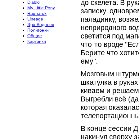
до скелета. В рук
Diablo
My Little Pony
записку, одновр
Ragnarok
паладинку, возж
Lineage
Эра Водолея
неприродного во
Полигонки
светится под маг
Общие
Картинки
что-то вроде "Есл
Берите что хотит
ему".
Мозговым штурмо
шкатулка в руках
киваем и решаем 
Выгребли всё (д
которая оказалас
телепортационных
В конце сессии Д
накинул сверху з