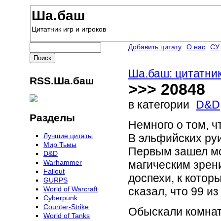
Ша.баш
Цитатник игр и игроков
Добавить цитату
О нас
СУ
Ша.баш: цитатник
RSS.Ша.баш
>>> 20848
в категории
D&D
Разделы
Немного о том, ч
Лучшие цитаты
В эльфийских ру
Мир Тьмы
Первым зашел мо
D&D
Warhammer
магическим зрен
Fallout
доспехи, к котор
GURPS
World of Warcraft
сказал, что 99 и
Сyberpunk
Counter-Strike
Обыскали комнат
World of Tanks