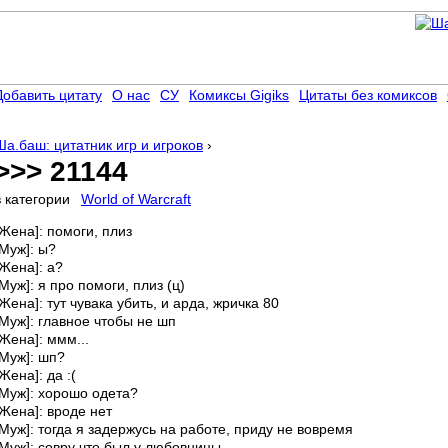
Добавить цитату
О нас
СУ
Комиксы Gigiks
Цитаты без комиксов
Ша.баш: цитатник игр и игроков
›
>>> 21144
в категории
World of Warcraft
[Жена]: помоги, плиз
[Муж]: ы?
[Жена]: а?
[Муж]: я про помоги, плиз (ц)
[Жена]: тут чувака убить, и арда, жричка 80
[Муж]: главное чтобы не шп
[Жена]: ммм...
[Муж]: шп?
[Жена]: да :(
[Муж]: хорошо одета?
[Жена]: вроде нет
[Муж]: тогда я задержусь на работе, приду не вовремя
[Муж]: совру что был у любовницы