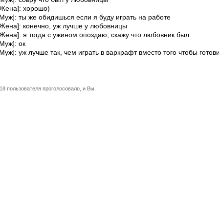
[Жена]: хорошо)
[Муж]: ты же обидишься если я буду играть на работе
[Жена]: конечно, уж лучше у любовницы
[Жена]: я тогда с ужином опоздаю, скажу что любовник был
[Муж]: ок
[Муж]: уж лучше так, чем играть в варкрафт вместо того чтобы готов
18 пользователя проголосовало, и Вы.