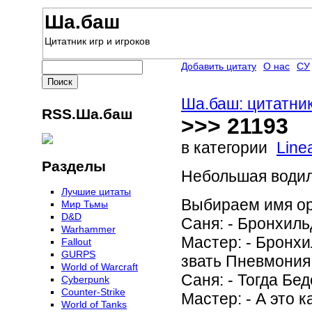
Ша.баш
Цитатник игр и игроков
Добавить цитату
О нас
СУ
Ша.баш: цитатник
RSS.Ша.баш
>>> 21193
в категории
Line
Разделы
Небольшая водилк
Лучшие цитаты
Выбираем имя ор
Мир Тьмы
D&D
Саня: - Бронхиль
Warhammer
Мастер: - Бронхи
Fallout
GURPS
звать Пневмония
World of Warcraft
Саня: - Тогда Бед
Сyberpunk
Counter-Strike
Мастер: - А это 
World of Tanks