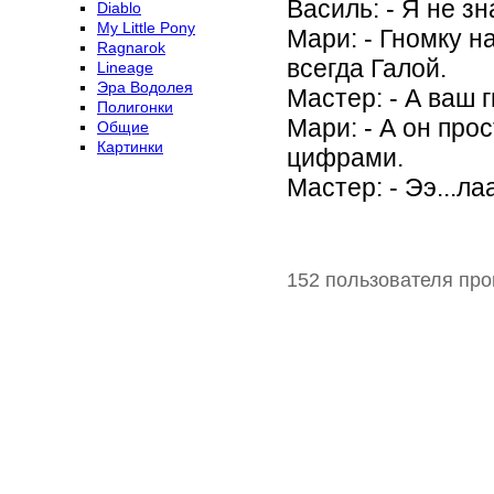
Василь: - Я не зн
Diablo
My Little Pony
Мари: - Гномку н
Ragnarok
всегда Галой.
Lineage
Эра Водолея
Мастер: - А ваш 
Полигонки
Мари: - А он про
Общие
Картинки
цифрами.
Мастер: - Ээ...ла
152 пользователя про