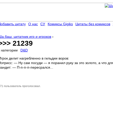
Добавить цитату
О нас
СУ
Комиксы Gigiks
Цитаты без комиксов
Ша.баш: цитатник игр и игроков
›
>>> 21239
в категории
D&D
Игрок делит нагребленно в гильдии воров:
Нэтрисс: — Ну сам посуди — я поранил руку за это золото, а что дл
Бандит: — П-п-п-п-пересрался...
71 пользователь проголосовал.