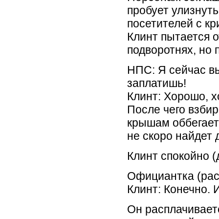
пробует улизнуть
посетителей с кри
Клинт пытается о
подворотнях, но 
НПС: Я сейчас вы
заплатишь!
Клинт: Хорошо, хо
После чего взбир
крышам оббегает
не скоро найдет 
Клинт спокойно (
Официантка (раст
Клинт: Конечно. 
Он расплачиваетс