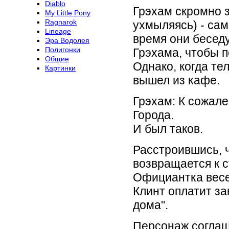
Diablo
Грэхам скромно з
My Little Pony
Ragnarok
ухмыляясь) - сам
Lineage
время они беседу
Эра Водолея
Полигонки
Грэхама, чтобы п
Общие
Однако, когда те
Картинки
вышел из кафе.
Грэхам: К сожале
Города.
И был таков.
Расстроившись, ч
возвращается к с
Официантка весел
Клинт оплатит за
дома".
Персонаж соглаша