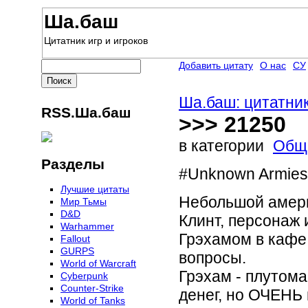
Ша.баш
Цитатник игр и игроков
Добавить цитату
О нас
СУ
Ша.баш: цитатник
RSS.Ша.баш
>>> 21250
в категории
Общ
Разделы
#Unknown Armies
Лучшие цитаты
Небольшой амери
Мир Тьмы
D&D
Клинт, персонаж 
Warhammer
Грэхамом в кафе
Fallout
GURPS
вопросы.
World of Warcraft
Грэхам - плутома
Сyberpunk
Counter-Strike
денег, но ОЧЕНЬ 
World of Tanks