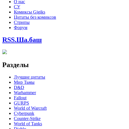
О нас
СУ
Комиксы Gigiks
Цитаты без комиксов
Стрипы
Форум
RSS.Ша.баш
Разделы
Лучшие цитаты
Мир Тьмы
D&D
Warhammer
Fallout
GURPS
World of Warcraft
Сyberpunk
Counter-Strike
World of Tanks
Diablo