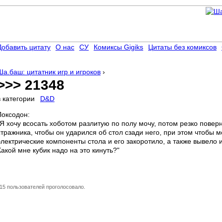
Добавить цитату
О нас
СУ
Комиксы Gigiks
Цитаты без комиксов
Ша.баш: цитатник игр и игроков
›
>>> 21348
в категории
D&D
Локсодон:
"Я хочу всосать хоботом разлитую по полу мочу, потом резко поверн
стражника, чтобы он ударился об стол сзади него, при этом чтобы 
электрические компоненты стола и его закоротило, а также вывело 
Какой мне кубик надо на это кинуть?"
15 пользователей проголосовало.