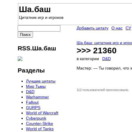
Ша.баш
Цитатник игр и игроков
Добавить цитату
О нас
СУ
Ша.баш: цитатник игр и игр
RSS.Ша.баш
>>> 21360
в категории
D&D
Мастер: — Ты говорил, что х
Разделы
Лучшие цитаты
Мир Тьмы
112 пользователей проголосовало.
D&D
Warhammer
Fallout
GURPS
World of Warcraft
Сyberpunk
Counter-Strike
World of Tanks