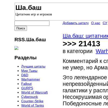
Ша.баш
Цитатник игр и игроков
Добавить цитату
О нас
СУ
Ша.баш: цитатник
RSS.Ша.баш
>>> 21413
в категории
War
Разделы
Комментарий к сп
Лучшие цитаты
не умер, но Арма
Мир Тьмы
D&D
Это легендарное 
Warhammer
непревзойденный
Fallout
GURPS
галактики у рас
World of Warcraft
Несокрушимая оро
Сyberpunk
Counter-Strike
Победоносные ле
World of Tanks