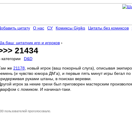
Добавить цитату
О нас
СУ
Комиксы Gigiks
Цитаты без комиксов
Ша.баш: цитатник игр и игроков
›
>>> 21434
в категории
D&D
Там же
21178
, новый игрок (ваш покорный слуга), описывая экипир
ремень (и чувство юмора ДМ'а), и первые пять минут игры бегал п
придерживая руками штаны, в поисках веревки.
Другой игрок за некие грехи был приговорен мастерским произволо
дварфом с ломиком. И начинал-таки.
00 пользователей проголосовало.