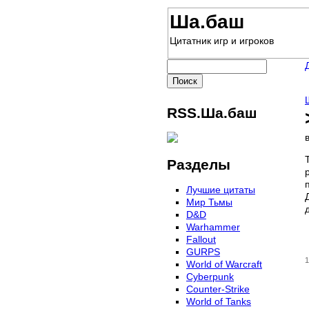
Ша.баш
Цитатник игр и игроков
RSS.Ша.баш
Разделы
Лучшие цитаты
Мир Тьмы
D&D
Warhammer
Fallout
GURPS
1
World of Warcraft
Сyberpunk
Counter-Strike
World of Tanks