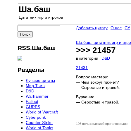
Ша.баш
Цитатник игр и игроков
Добавить цитату
О нас
СУ
Ша.баш: цитатник игр и игр
RSS.Ша.баш
>>> 21457
в категории
D&D
21431
Разделы
Вопрос мастеру:
Лучшие цитаты
— Чем вокруг пахнет?
Мир Тьмы
— Сыростью и травой.
D&D
Warhammer
Бурчание:
Fallout
— Серостью и травой.
GURPS
World of Warcraft
Сyberpunk
Counter-Strike
106 пользователей проголосовало.
World of Tanks