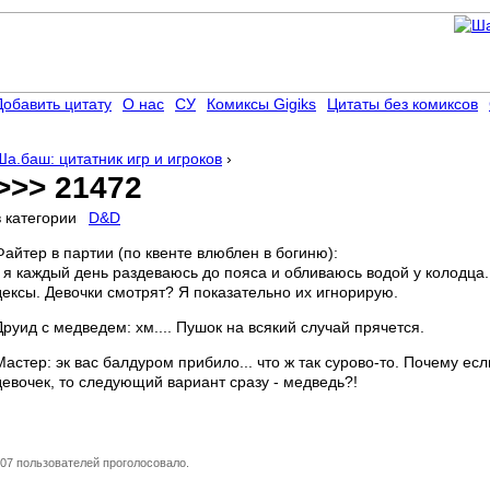
Добавить цитату
О нас
СУ
Комиксы Gigiks
Цитаты без комиксов
Ша.баш: цитатник игр и игроков
›
>>> 21472
в категории
D&D
Файтер в партии (по квенте влюблен в богиню):
- я каждый день раздеваюсь до пояса и обливаюсь водой у колодца
дексы. Девочки смотрят? Я показательно их игнорирую.
Друид с медведем: хм.... Пушок на всякий случай прячется.
Мастер: эк вас балдуром прибило... что ж так сурово-то. Почему ес
девочек, то следующий вариант сразу - медведь?!
07 пользователей проголосовало.