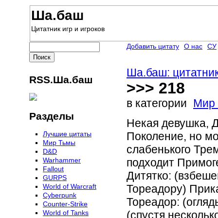
Ша.баш
Цитатник игр и игроков
Добавить цитату
О нас
СУ
Ша.баш: цитатник
RSS.Ша.баш
>>> 218
в категории
Мир
Разделы
Некая девушка, Д
Лучшие цитаты
Поколение, но мо
Мир Тьмы
слабенького Тре
D&D
Warhammer
подходит Примоге
Fallout
Дитятко: (взбеше
GURPS
World of Warcraft
Тореадору) Прика
Сyberpunk
Тореадор: (огляд
Counter-Strike
World of Tanks
(спустя нескольк