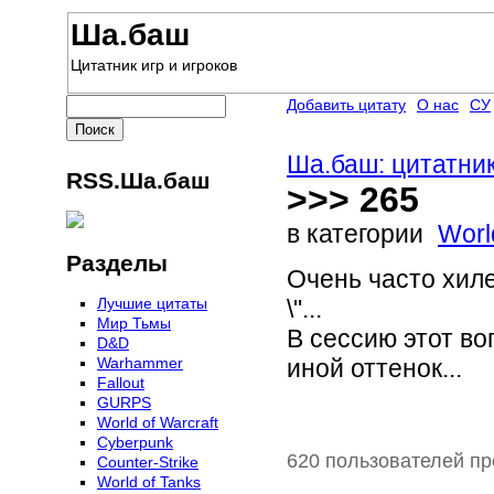
Ша.баш
Цитатник игр и игроков
Добавить цитату
О нас
СУ
Ша.баш: цитатник
RSS.Ша.баш
>>> 265
в категории
Worl
Разделы
Очень часто хиле
Лучшие цитаты
\"...
Мир Тьмы
В сессию этот во
D&D
Warhammer
иной оттенок...
Fallout
GURPS
World of Warcraft
Сyberpunk
620 пользователей пр
Counter-Strike
World of Tanks