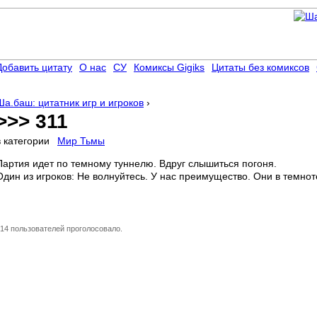
Добавить цитату
О нас
СУ
Комиксы Gigiks
Цитаты без комиксов
Ша.баш: цитатник игр и игроков
›
>>> 311
в категории
Мир Тьмы
Партия идет по темному туннелю. Вдруг слышиться погоня.
Один из игроков: Не волнуйтесь. У нас преимущество. Они в темно
14 пользователей проголосовало.