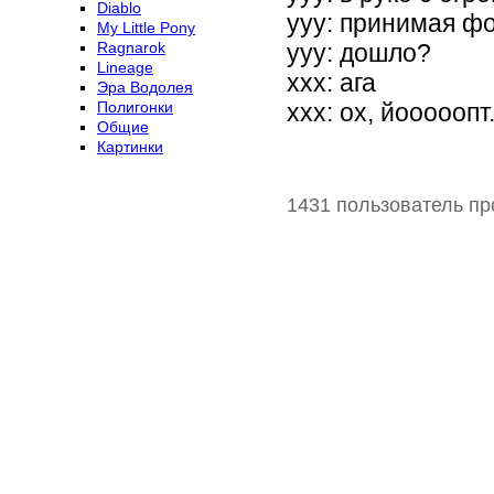
Diablo
yyy: принимая ф
My Little Pony
Ragnarok
yyy: дошло?
Lineage
xxx: ага
Эра Водолея
Полигонки
xxx: ох, йооооопт.
Общие
Картинки
1431 пользователь пр