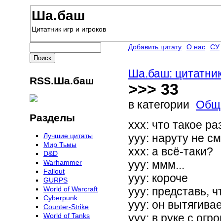
Ша.баш
Цитатник игр и игроков
Добавить цитату
О нас
СУ
Ша.баш: цитатник
RSS.Ша.баш
>>> 33
в категории
Общ
Разделы
xxx: что такое ра
Лучшие цитаты
ууу: наруту не с
Мир Тьмы
xxx: а всё-таки?
D&D
Warhammer
yyy: ммм...
Fallout
yyy: короче
GURPS
World of Warcraft
yyy: представь, ч
Сyberpunk
yyy: он вытягива
Counter-Strike
World of Tanks
yyy: в руке с ог