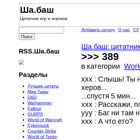
Ша.баш
Цитатник игр и игроков
Добавить цитату
О нас
СУ
Ша.баш: цитатник
RSS.Ша.баш
>>> 389
в категории
Worl
Разделы
ххх : Слышь! Ты н
Лучшие цитаты
херов...
Мир Тьмы
...спустя 5 мин...
D&D
Warhammer
ххх : Расскажи, п
Fallout
ууу : Баг ни там н
GURPS
World of Warcraft
ххх : А что ето?
Сyberpunk
Counter-Strike
World of Tanks