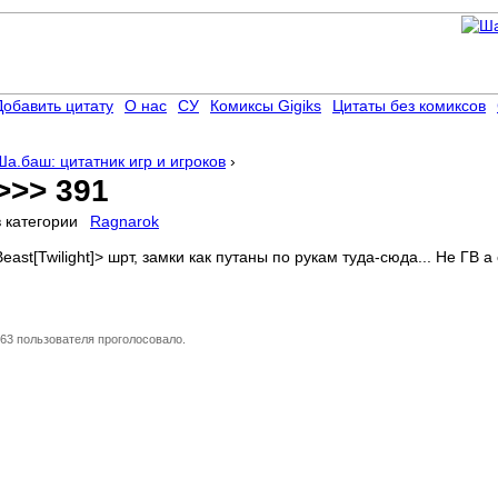
Добавить цитату
О нас
СУ
Комиксы Gigiks
Цитаты без комиксов
Ша.баш: цитатник игр и игроков
›
>>> 391
в категории
Ragnarok
Beast[Twilight]> шрт, замки как путаны по рукам туда-сюда... Не ГВ а 
63 пользователя проголосовало.