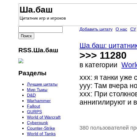
Ша.баш
Цитатник игр и игроков
Добавить цитату
О нас
СУ
Ша.баш: цитатник
RSS.Ша.баш
>>> 11280
в категории
Worl
Разделы
xxx: я танки уже
Лучшие цитаты
yyy: Там вчера н
Мир Тьмы
xxx: При столкно
D&D
Warhammer
аннигилируют и 
Fallout
GURPS
World of Warcraft
Сyberpunk
380 пользователей пр
Counter-Strike
World of Tanks