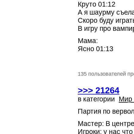
Круто 01:12
А я шаурму съел
Скоро буду играт
В игру про вампи
Мама:
Ясно 01:13
135 пользователей пр
>>> 21264
в категории
Мир
Партия по верво
Мастер: В центре
Игроки: у нас чт