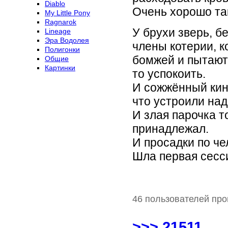
Diablo
Очень хорошо так
My Little Pony
Ragnarok
У брухи зверь, б
Lineage
Эра Водолея
члены котерии, к
Полигонки
бомжей и пытают
Общие
Картинки
то успокоить.
И сожжённый кино
что устроили над
И злая парочка т
принадлежал.
И просадки по че
Шла первая сесси
46 пользователей про
>>> 21511