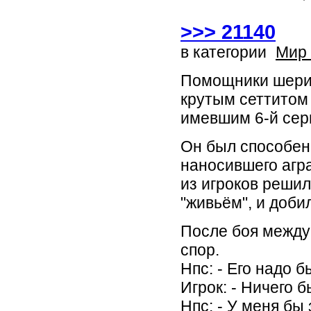
>>> 21140
в категории
Мир
Помощники шериф
крутым сеттитом 
имевшим 6-й сер
Он был способен
наносившего агра
из игроков решил
"живьём", и доб
После боя между
спор.
Нпс: - Его надо 
Игрок: - Ничего б
Нпс: - У меня бы