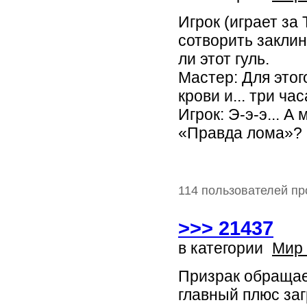
Игрок (играет за
сотворить заклин
ли этот гуль.
Мастер: Для этог
крови и... три ча
Игрок: Э-э-э... 
«Правда лома»? 
114 пользователей пр
>>> 21437
в категории
Мир
Призрак обращае
главный плюс за