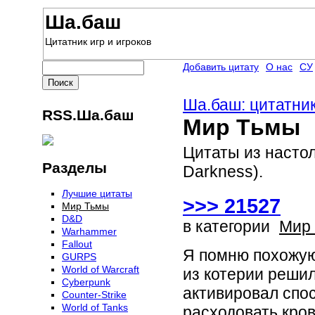
Ша.баш
Цитатник игр и игроков
Добавить цитату
О нас
СУ
Ша.баш: цитатник
RSS.Ша.баш
Мир Тьмы
Цитаты из насто
Разделы
Darkness).
Лучшие цитаты
>>> 21527
Мир Тьмы
D&D
в категории
Мир
Warhammer
Fallout
Я помню похожую
GURPS
World of Warcraft
из котерии решил
Сyberpunk
активировал спос
Counter-Strike
World of Tanks
расходовать кров