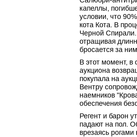
Салюбри-антитри
капеллы, погибш
условии, что 90
кота Кота. В про
Черной Спирали.
отращивая длинн
бросается за ним
В этот момент, в
аукциона возвращ
покупала на аукц
Вентру сопровож
наемников "Кров
обеспечения без
Регент и барон у
падают на пол. О
врезаясь рогами 