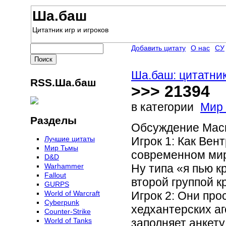
Ша.баш
Цитатник игр и игроков
Добавить цитату
О нас
СУ
Ша.баш: цитатник
RSS.Ша.баш
>>> 21394
в категории
Мир
Разделы
Обсуждение Маск
Лучшие цитаты
Игрок 1: Как Вен
Мир Тьмы
современном ми
D&D
Warhammer
Ну типа «я пью к
Fallout
второй группой к
GURPS
World of Warcraft
Игрок 2: Они про
Сyberpunk
хедхантерских аг
Counter-Strike
World of Tanks
заполняет анкету